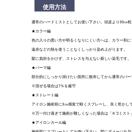
使用方法
通常のハードミストとしてお使い下さい。頭皮より30㎝
★カラー編
色の入りの悪い方や明るくなりにくい方へは、カラー剤に
遠赤などの熱を使うことなくしっかり染め上がります。
髪に負担をかけず、ストレスを与えない新しい染毛です。
★パーマ編
部分的にしっかり掛けたい箇所に散布してから通常のパー
※混ぜる場合は7％を厳守
★ストレート編
アイロン施術前に3㎝感覚で軽くスプレーし、良く乾かし
※万一付け過ぎて施術が難しくなった場合は「Ｋ’2ミスト
★アイロンカール編
施術部にスプレーとしてお使い下さい。髪にダメージを与