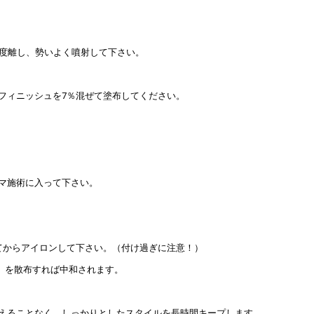
程度離し、勢いよく噴射して下さい。
フィニッシュを7％混ぜて塗布してください。
マ施術に入って下さい。
てからアイロンして下さい。（付け過ぎに注意！）
」を散布すれば中和されます。
えることなく、しっかりとしたスタイルを長時間キープします。